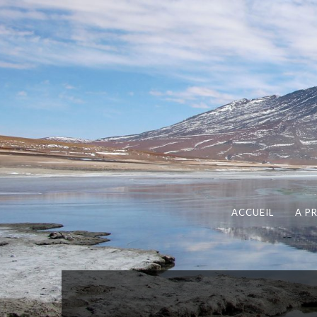
ACCUEIL
A P