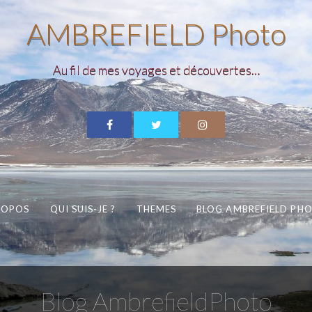
AMBREFIELD Photo
Au fil de mes voyages et découvertes…
ROPOS
QUI SUIS-JE ?
THEMES
BLOG AMBREFIELD PH
Blog AmbrefieldPhoto