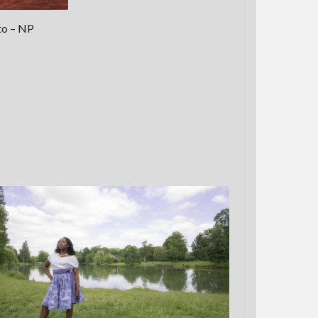
to – NP