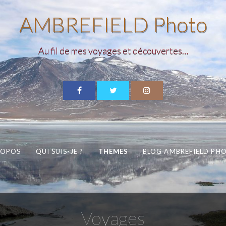
AMBREFIELD Photo
Au fil de mes voyages et découvertes…
ROPOS
QUI SUIS-JE ?
THEMES
BLOG AMBREFIELD PH
Voyages