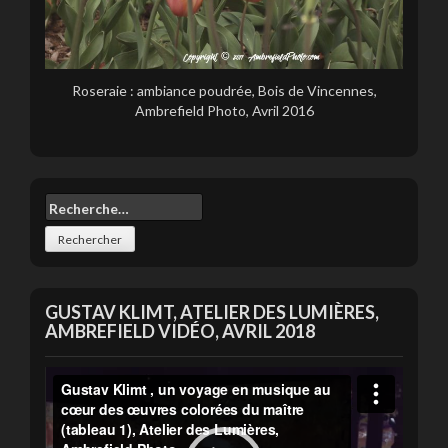
Roseraie : ambiance poudrée, Bois de Vincennes,
Ambrefield Photo, Avril 2016
R
e
c
h
e
r
GUSTAV KLIMT, ATELIER DES LUMIÈRES,
c
AMBREFIELD VIDÉO, AVRIL 2018
h
e
Lecteur
r
vidéo
: