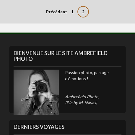
Précédent
1
2
N
a
v
i
BIENVENUE SUR LE SITE AMBREFIELD
g
PHOTO
a
Passion photo, partage
t
d’émotions !
i
o
Ambrefield Photo,
(Pic by M. Navas)
n
d
e
DERNIERS VOYAGES