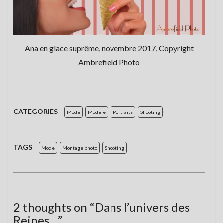
Ana en glace suprême, novembre 2017, Copyright
Ambrefield Photo
CATEGORIES
Mode
Modèle
Portraits
Shooting
TAGS
Mode
Montage photo
Shooting
2 thoughts on “
Dans l’univers des
Reines…
”