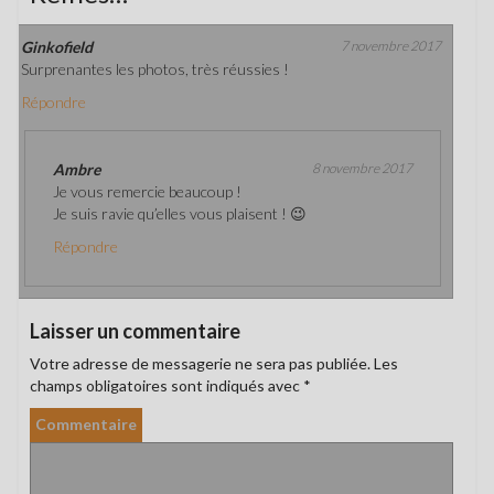
Ginkofield
7 novembre 2017
Surprenantes les photos, très réussies !
Répondre
Ambre
8 novembre 2017
Je vous remercie beaucoup !
Je suis ravie qu’elles vous plaisent ! 😉
Répondre
Laisser un commentaire
Votre adresse de messagerie ne sera pas publiée.
Les
champs obligatoires sont indiqués avec
*
Commentaire